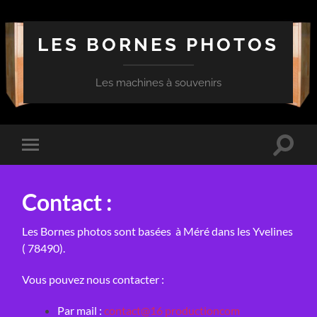
LES BORNES PHOTOS
Les machines à souvenirs
Toggle
Toggle
search
mobile
field
menu
Contact :
Les Bornes photos sont basées à Méré dans les Yvelines
( 78490).
Vous pouvez nous contacter :
Par mail :
contact@16 productioncom